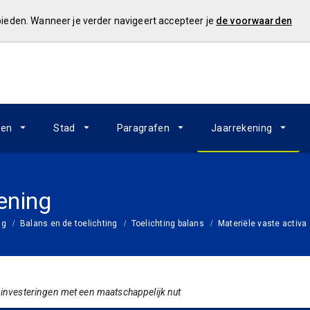
 bieden. Wanneer je verder navigeert accepteer je
de voorwaarden
ken
Stad
Paragrafen
Jaarrekening
ening
ng
Balans en de toelichting
Toelichting balans
Materiële vaste activa
 investeringen met een maatschappelijk nut