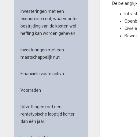
De belangrij
Investeringen met een
Infras
economisch nut, waarvoor ter
Openba
bestrijding van de kosten wel
Civiel
heffing kan worden geheven
Bewegw
Investeringen met een
maatschappelijk nut
Financiële vaste activa
Voorraden
Uitzettingen met een
rentetypische looptijd korter
dan één jaar