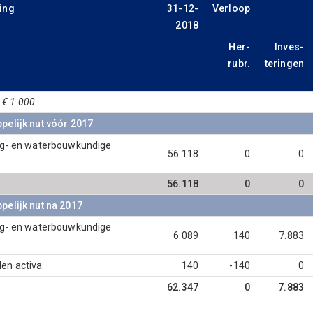
ing
31-12-
Verloop
2018
Her-
Inves-
rubr.
teringen
 € 1.000
pelijk nut vóór 2017
eg- en waterbouwkundige
56.118
0
0
56.118
0
0
elijk nut na 2017
eg- en waterbouwkundige
6.089
140
7.883
en activa
140
-140
0
62.347
0
7.883