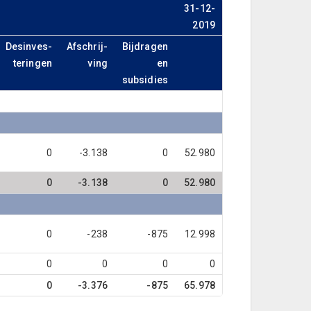
31-12-
2019
Desinves-
Afschrij-
Bijdragen
teringen
ving
en
subsidies
0
-3.138
0
52.980
0
-3.138
0
52.980
0
-238
-875
12.998
0
0
0
0
0
-3.376
-875
65.978