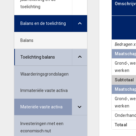
Omschrijv
toelichting
Balans en de toelichting
Balans
Bedragen x
Maatschap
Toelichting balans
Grond-, w
werken
Waarderingsgrondslagen
Subtotaal
Maatschapp
Immateriële vaste activa
Grond-, w
werken
Materiële vaste activa
Onderhand
Investeringen met een
Totaal
economisch nut