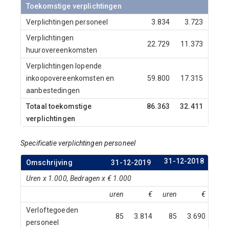
Toekomstige verplichtingen
Verplichtingen personeel
3.834
3.723
Verplichtingen
22.729
11.373
huurovereenkomsten
Verplichtingen lopende
inkoopovereenkomsten en
59.800
17.315
aanbestedingen
Totaal toekomstige
86.363
32.411
verplichtingen
Specificatie verplichtingen personeel
31-12-2018
Omschrijving
31-12-2019
Uren x 1.000, Bedragen x € 1.000
uren
€
uren
€
Verloftegoeden
85
3.814
85
3.690
personeel