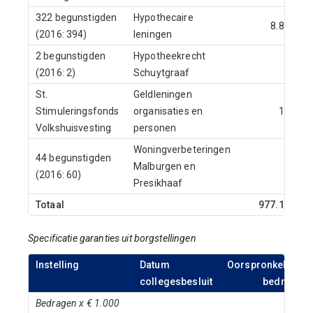
322 begunstigden
Hypothecaire
8.876
(2016: 394)
leningen
2 begunstigden
Hypotheekrecht
0
(2016: 2)
Schuytgraaf
St.
Geldleningen
Stimuleringsfonds
organisaties en
123
Volkshuisvesting
personen
Woningverbeteringen
44 begunstigden
Malburgen en
29
(2016: 60)
Presikhaaf
Totaal
977.179
Specificatie garanties uit borgstellingen
Instelling
Datum
Oorspronkelijk
collegesbesluit
bedrag
Bedragen x € 1.000