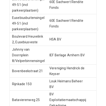
60E Sachwert Rendite
49-51 (incl
1-7
Fonds
parkeerplaatsen)
Eusebiusbuitensingel
60E Sachwert Rendite
49-51 (incl
1-7
Fonds
parkeerplaatsen)
Boulevard Heuvelink
HSA BV
1-4
2, Eusebiusveste
Johnny van
Doornplein
IEF Berlage Arnhem BV
15-4
8/Velperbinnensingel
Vereniging Hendrick de
Bovenbeekstraat 21
1-4
Keyser
Louk Heimans Beheer
Rijnkade 150
1-4
BV
BV
Batavierenweg 25
Exploitatiemaatschappij
8-3
Gelredome