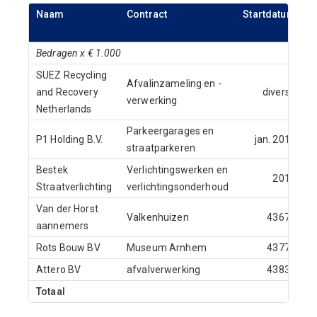
Naam
Contract
Startdatum
E
Bedragen x € 1.000
SUEZ Recycling
Afvalinzameling en -
and Recovery
diverse
verwerking
Netherlands
Parkeergarages en
P1 Holding B.V.
jan. 2017
straatparkeren
Bestek
Verlichtingswerken en
2018
Straatverlichting
verlichtingsonderhoud
Van der Horst
Valkenhuizen
43678
aannemers
Rots Bouw BV
Museum Arnhem
43770
Attero BV
afvalverwerking
43831
Totaal