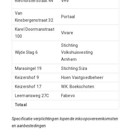
Riethorsterstraat 44
VHV
Van
Portaal
21-1
Kinsbergenstraat 32
Karel Doormanstraat
Vivare
4-11
100
Stichting
Wijde Slag 6
Volkshuisvesting
27-2
Arnhem
Marasingel 19
Stichting Siza
6-2
Keizershof 9
Hoen Vastgoedbeheer
26-3
Keizershof 17
W.K. Boekschoten
1-9
Leemansweg 27C
Fabevo
1-10
Totaal
Specificatie verplichtingen lopende inkoopovereenkomsten
en aanbestedingen