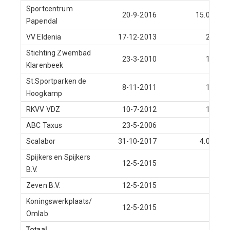
Sportcentrum
20-9-2016
15.000
Papendal
VV Eldenia
17-12-2013
200
Stichting Zwembad
23-3-2010
180
Klarenbeek
St.Sportparken de
8-11-2011
195
Hoogkamp
RKVV VDZ
10-7-2012
190
ABC Taxus
23-5-2006
68
Scalabor
31-10-2017
4.000
Spijkers en Spijkers
12-5-2015
75
B.V.
Zeven B.V.
12-5-2015
75
Koningswerkplaats/
12-5-2015
70
Omlab
Totaal