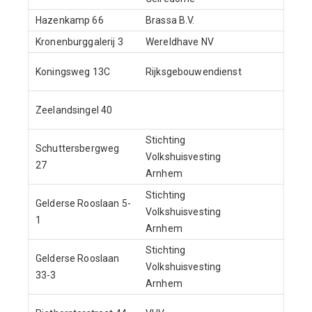
Hazenkamp 66
Brassa B.V.
1-2
Kronenburggalerij 3
Wereldhave NV
1-4
Koningsweg 13C
Rijksgebouwendienst
1-1
Zeelandsingel 40
1-1
Stichting
Schuttersbergweg
Volkshuisvesting
1-3
27
Arnhem
Stichting
Gelderse Rooslaan 5-
Volkshuisvesting
24-9
1
Arnhem
Stichting
Gelderse Rooslaan
1
Volkshuisvesting
33-3
Arnhem
1