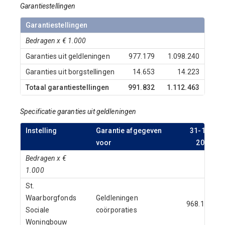
Garantiestellingen
Garantiestellingen
Bedragen x € 1.000
Garanties uit geldleningen
977.179
1.098.240
Garanties uit borgstellingen
14.653
14.223
Totaal garantiestellingen
991.832
1.112.463
Specificatie garanties uit geldleningen
Instelling
Garantie afgegeven
31-12-
voor
2019
Bedragen x €
1.000
St.
Waarborgfonds
Geldleningen
968.151
Sociale
coörporaties
Woningbouw