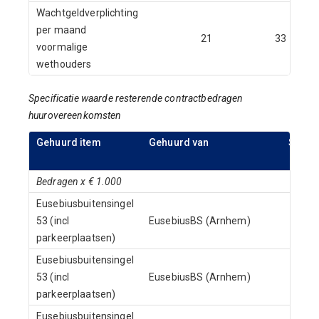
Wachtgeldverplichting
per maand
21
33
voormalige
wethouders
Specificatie waarde resterende contractbedragen
huurovereenkomsten
Gehuurd item
Gehuurd van
Start
cont
Bedragen x € 1.000
Eusebiusbuitensingel
53 (incl
EusebiusBS (Arnhem)
1-1
parkeerplaatsen)
Eusebiusbuitensingel
53 (incl
EusebiusBS (Arnhem)
1-7
parkeerplaatsen)
Eusebiusbuitensingel