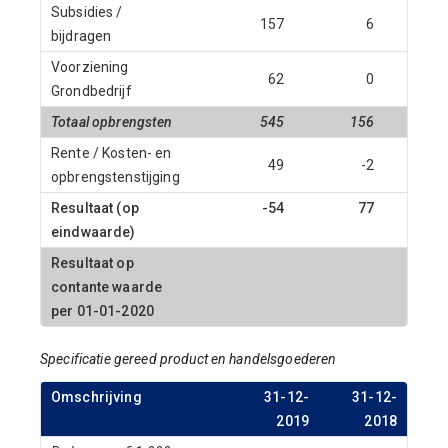
Subsidies /
157
6
163
bijdragen
Voorziening
62
0
62
Grondbedrijf
Totaal opbrengsten
545
156
701
Rente / Kosten- en
49
-2
47
opbrengstenstijging
Resultaat (op
-54
77
23
eindwaarde)
Resultaat op
contante waarde
18
per 01-01-2020
Specificatie gereed product en handelsgoederen
Omschrijving
31-12-
31-12-
2019
2018