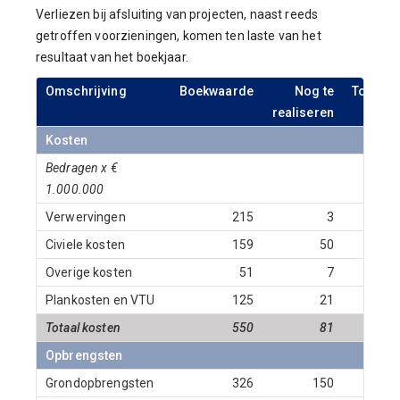
Verliezen bij afsluiting van projecten, naast reeds
getroffen voorzieningen, komen ten laste van het
resultaat van het boekjaar.
Omschrijving
Boekwaarde
Nog te
Totaal
realiseren
Kosten
Bedragen x €
1.000.000
Verwervingen
215
3
218
Civiele kosten
159
50
209
Overige kosten
51
7
58
Plankosten en VTU
125
21
146
Totaal kosten
550
81
631
Opbrengsten
Grondopbrengsten
326
150
476