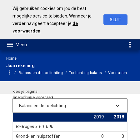
Wij gebruiken cookies om jou de best
mogelijke service te bieden. Wanneer je
SLUIT
verder navigeert accepteer je
de
JAARSTUKKEN 2019
voorwaarden
Home
Jaarrekening
Balans en de toelichting
Toelichting balans
Voorraden
Specificatie voorraad
Omschrijving
31-12-
31-12-
2019
2018
Bedragen x € 1.000
Grond- en hulpstoffen
0
0