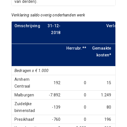
van derden).
Verklaring saldo overig onderhanden werk
Omschrijving
31-12-
Verloop
2018
Herrubr.**
Gemaakte
Ontv
kosten*
subs
Bedragen x € 1.000
Arnhem
192
0
15
Centraal
Malburgen
-7.892
0
1.249
Zuidelijke
-139
0
80
binnenstad
Presikhaaf
-760
0
196