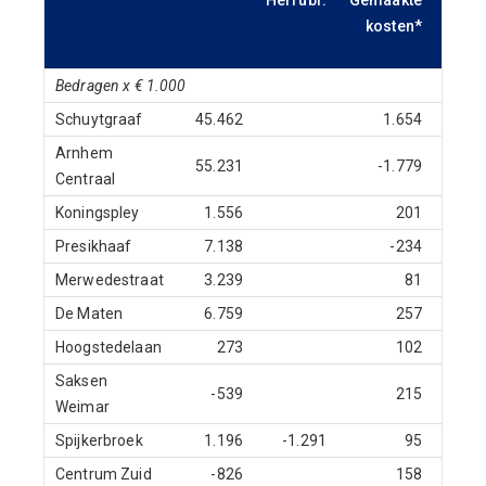
Herrubr.
Gemaakte
Bij
kosten*
geme
Bedragen x € 1.000
Schuytgraaf
45.462
1.654
Arnhem
55.231
-1.779
Centraal
Koningspley
1.556
201
Presikhaaf
7.138
-234
Merwedestraat
3.239
81
De Maten
6.759
257
Hoogstedelaan
273
102
Saksen
-539
215
Weimar
Spijkerbroek
1.196
-1.291
95
Centrum Zuid
-826
158