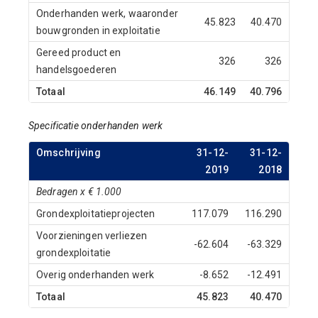
Onderhanden werk, waaronder
45.823
40.470
bouwgronden in exploitatie
Gereed product en
326
326
handelsgoederen
Totaal
46.149
40.796
Specificatie onderhanden werk
Omschrijving
31-12-
31-12-
2019
2018
Bedragen x € 1.000
Grondexploitatieprojecten
117.079
116.290
Voorzieningen verliezen
-62.604
-63.329
grondexploitatie
Overig onderhanden werk
-8.652
-12.491
Totaal
45.823
40.470