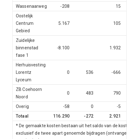
Wassenaarweg
-208
15
Oostelijk
Centrum
5.167
105
Gebied
Zuidelijke
binnenstad
-8.100
1.932
fase 1
Herhuisvesting
Lorentz
0
536
-666
Lyceum
ZB Coehoorn
0
483
790
Noord
Overig
-58
0
-5
Totaal
116.290
-272
2.921
-
* De gemaakte kosten bestaan uit het saldo van de kosten en
exclusief de twee apart genoemde bijdragen (ontvangen subs