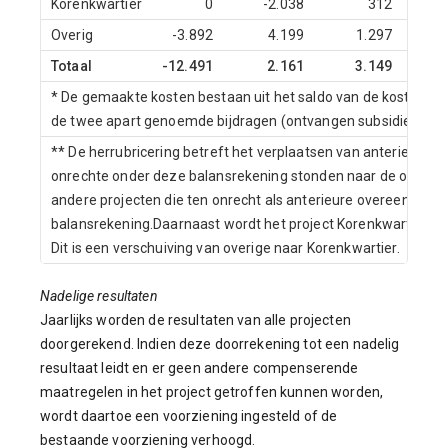
Korenkwartier
0
-2.038
312
Overig
-3.892
4.199
1.297
Totaal
-12.491
2.161
3.149
* De gemaakte kosten bestaan uit het saldo van de kosten en
de twee apart genoemde bijdragen (ontvangen subsidies en b
** De herrubricering betreft het verplaatsen van anterieure 
onrechte onder deze balansrekening stonden naar de overlop
andere projecten die ten onrecht als anterieure overeenkom
balansrekening.Daarnaast wordt het project Korenkwartier nu
Dit is een verschuiving van overige naar Korenkwartier.
Nadelige resultaten
Jaarlijks worden de resultaten van alle projecten
doorgerekend. Indien deze doorrekening tot een nadelig
resultaat leidt en er geen andere compenserende
maatregelen in het project getroffen kunnen worden,
wordt daartoe een voorziening ingesteld of de
bestaande voorziening verhoogd.