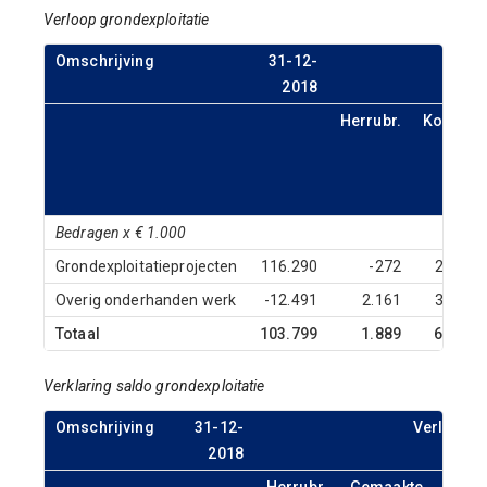
Verloop grondexploitatie
Omschrijving
31-12-
2018
Herrubr.
Kosten
Bedragen x € 1.000
Grondexploitatieprojecten
116.290
-272
2.921
Overig onderhanden werk
-12.491
2.161
3.149
Totaal
103.799
1.889
6.070
Verklaring saldo grondexploitatie
Omschrijving
31-12-
Verloop
2018