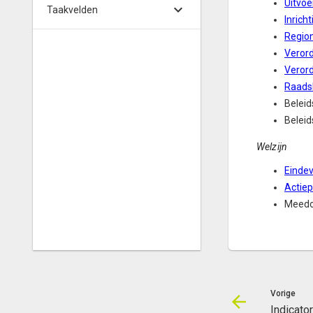
Uitvoe
Taakvelden
Inrich
Regio
Veror
Veror
Raads
Beleid
Beleid
Welzijn
Eindev
Actiep
Meedo
Vorige
Indicato