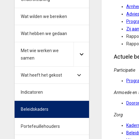
Arnhe
Advie
Wat wilden we bereiken
Progr
Zij aa
Wat hebben we gedaan
Rappor
Rappor
Met wie werken we
Actuele b
samen
Participatie
Wat heeft het gekost
Progr
Indicatoren
Armoede en s
Dooro
Beleidskaders
Zorg
Kader
Portefeuillehouders
Belei