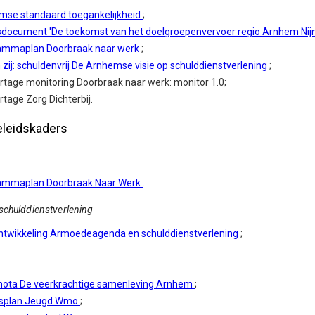
mse standaard toegankelijkheid
;
sdocument 'De toekomst van het doelgroepenvervoer regio Arnhem Ni
ammaplan Doorbraak naar werk
;
n zij: schuldenvrij De Arnhemse visie op schulddienstverlening
;
tage monitoring Doorbraak naar werk: monitor 1.0;
tage Zorg Dichterbij.
eleidskaders
ammaplan Doorbraak Naar Werk
.
chulddienstverlening
ntwikkeling Armoedeagenda en schulddienstverlening
;
nota De veerkrachtige samenleving Arnhem
;
dsplan Jeugd Wmo
;