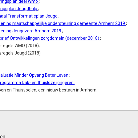
ringsplan deel Wmo
;
tingsplan Jeugdhulp
;
naal Transformatieplan Jeugd
;
dening maatschappelijke ondersteuning gemeente Arnhem 2019
;
dening Jeugdzorg Arnhem 2019
;
brief Ontwikkelingen zorgdomein (december 2018)
;
sregels WMO (2018);
sregels Jeugd (2018).
aluatie Minder Opvang Beter Leven
;
rogramma Dak- en thuisloze jongeren
;
en en Thuisvoelen, een nieuw bestaan in Arnhem.
ren