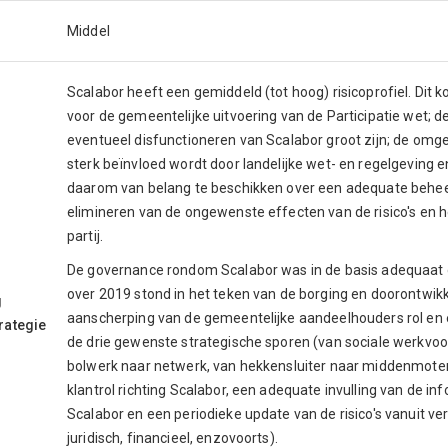
Middel
Scalabor heeft een gemiddeld (tot hoog) risicoprofiel. Dit k
voor de gemeentelijke uitvoering van de Participatie wet; 
eventueel disfunctioneren van Scalabor groot zijn; de omg
sterk beïnvloed wordt door landelijke wet- en regelgeving e
daarom van belang te beschikken over een adequate behee
elimineren van de ongewenste effecten van de risico's en 
partij.
De governance rondom Scalabor was in de basis adequaat g
over 2019 stond in het teken van de borging en doorontwikk
g
aanscherping van de gemeentelijke aandeelhouders rol en
rategie
de drie gewenste strategische sporen (van sociale werkvoor
bolwerk naar netwerk, van hekkensluiter naar middenmoter)
klantrol richting Scalabor, een adequate invulling van de 
Scalabor en een periodieke update van de risico's vanuit ver
juridisch, financieel, enzovoorts).