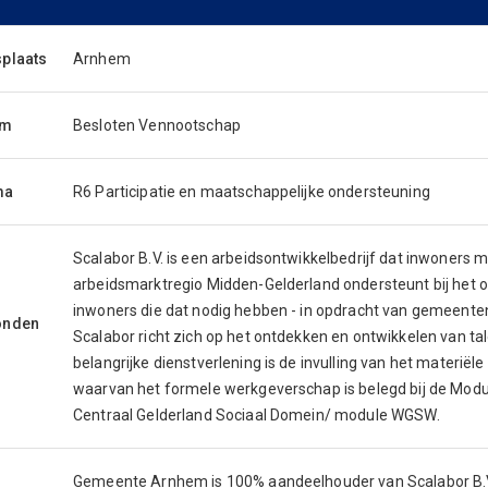
splaats
Arnhem
rm
Besloten Vennootschap
ma
R6 Participatie en maatschappelijke ondersteuning
Scalabor B.V. is een arbeidsontwikkelbedrijf dat inwoners 
arbeidsmarktregio Midden-Gelderland ondersteunt bij het o
inwoners die dat nodig hebben - in opdracht van gemeenten
onden
Scalabor richt zich op het ontdekken en ontwikkelen van ta
belangrijke dienstverlening is de invulling van het mater
waarvan het formele werkgeverschap is belegd bij de Mod
Centraal Gelderland Sociaal Domein/ module WGSW.
Gemeente Arnhem is 100% aandeelhouder van Scalabor B.V