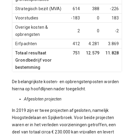
Strategisch bezit (MVA)
614
388
-226
Voorstudies
-183
0
183
Overige kosten &
2
0
-2
opbrengsten
Erfpachten
412
4.281
3.869
Totaal resultaat
751
12.579
11.828
Grondbedrijf voor
bestemming
De belangrijkste kosten- en opbrengstenposten worden
hierna op hoofdlijnen nader toegelicht.
Afgesloten projecten
In 2019 zijn er twee projecten afgesloten, namelijk
Hoogstedelaan en Spijkerbroek. Voor beide projecten
waren er in het verleden voorzieningen getroffen, een
deel van totaal circa € 230.000 kan vrijvallen en levert