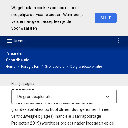
Wij gebruiken cookies om jou de best
mogelijke service te bieden. Wanneer je
SLUIT
verder navigeert accepteer je
de
JAARSTUKKEN 2019
voorwaarden
Paragrafen
Grondbeleid
Home
Paragrafen
Grondbeleid
De grondexploitatie
Algemeen
In dit hoofdstuk worden de resultaten van de
grondexploitaties op hoofdlijnen doorgenomen. In een
vertrouwelijke bijlage (Financiële Jaarrapportage
Projecten 2019) wordt per project nader ingegaan op de