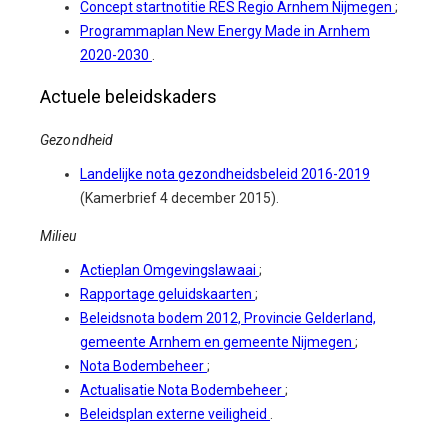
Concept startnotitie RES Regio Arnhem Nijmegen
;
Programmaplan New Energy Made in Arnhem
2020-2030
.
Actuele beleidskaders
Gezondheid
Landelijke nota gezondheidsbeleid 2016-2019
(Kamerbrief 4 december 2015).
Milieu
Actieplan Omgevingslawaai
;
Rapportage geluidskaarten
;
Beleidsnota bodem 2012, Provincie Gelderland,
gemeente Arnhem en gemeente Nijmegen
;
Nota Bodembeheer
;
Actualisatie Nota Bodembeheer
;
Beleidsplan externe veiligheid
.