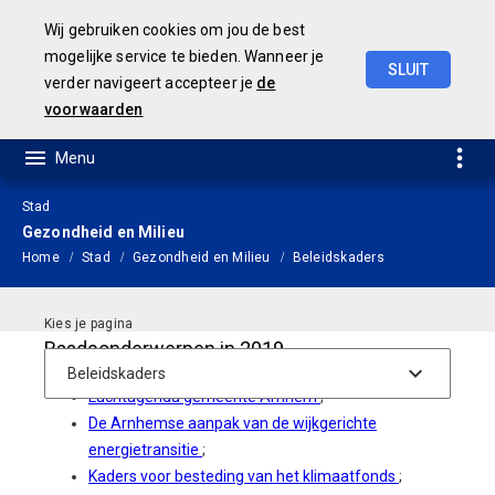
Wij gebruiken cookies om jou de best
mogelijke service te bieden. Wanneer je
SLUIT
verder navigeert accepteer je
de
JAARSTUKKEN 2019
voorwaarden
Stad
Gezondheid en Milieu
Home
Stad
Gezondheid en Milieu
Beleidskaders
Raadsonderwerpen in 2019
Luchtagenda gemeente Arnhem
;
De Arnhemse aanpak van de wijkgerichte
energietransitie
;
Kaders voor besteding van het klimaatfonds
;