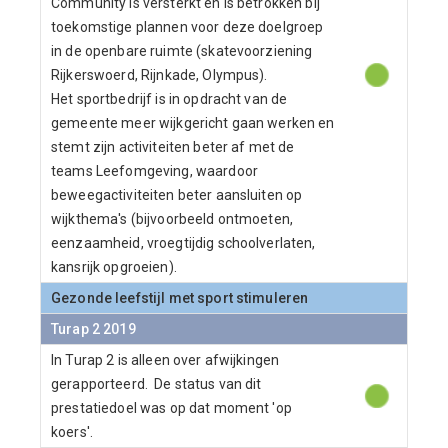
Community is versterkt en is betrokken bij
toekomstige plannen voor deze doelgroep
in de openbare ruimte (skatevoorziening
Rijkerswoerd, Rijnkade, Olympus).
Het sportbedrijf is in opdracht van de
gemeente meer wijkgericht gaan werken en
stemt zijn activiteiten beter af met de
teams Leefomgeving, waardoor
beweegactiviteiten beter aansluiten op
wijkthema's (bijvoorbeeld ontmoeten,
eenzaamheid, vroegtijdig schoolverlaten,
kansrijk opgroeien).
Gezonde leefstijl met sport stimuleren
Turap 2 2019
In Turap 2 is alleen over afwijkingen
gerapporteerd. De status van dit
prestatiedoel was op dat moment 'op
koers'.