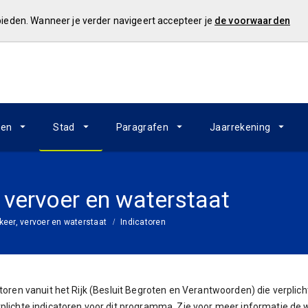
 bieden. Wanneer je verder navigeert accepteer je
de voorwaarden
ken
Stad
Paragrafen
Jaarrekening
, vervoer en waterstaat
keer, vervoer en waterstaat
Indicatoren
catoren vanuit het Rijk (Besluit Begroten en Verantwoorden) die verpl
rplichte indicatoren voor dit programma. Zie voor meer informatie de