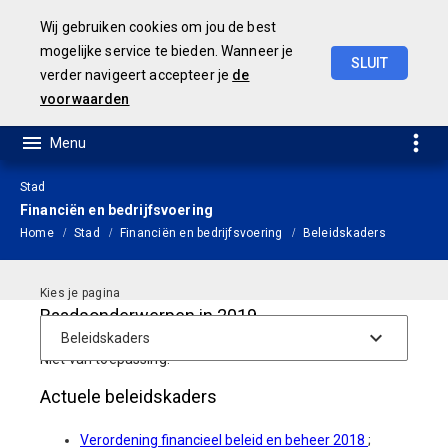
Wij gebruiken cookies om jou de best
mogelijke service te bieden. Wanneer je
SLUIT
verder navigeert accepteer je
de
JAARSTUKKEN 2019
voorwaarden
Stad
Financiën en bedrijfsvoering
Home
Stad
Financiën en bedrijfsvoering
Beleidskaders
Raadsonderwerpen in 2019
Niet van toepassing.
Actuele beleidskaders
Verordening financieel beleid en beheer 2018
;