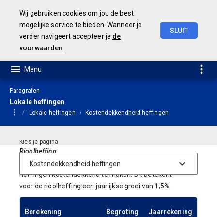
Wij gebruiken cookies om jou de best
mogelijke service te bieden. Wanneer je
SLUIT
verder navigeert accepteer je
de
JAARSTUKKEN 2019
voorwaarden
Paragrafen
Lokale heffingen
Lokale heffingen
Kostendekkendheid heffingen
Rioolheffing
In het Coalitieakkoord 2018-2022 is afgesproken om de
heffingen kostendekkend te maken. Dit betekent
voor de rioolheffing een jaarlijkse groei van 1,5%.
Berekening
Begroting
Jaarrekening