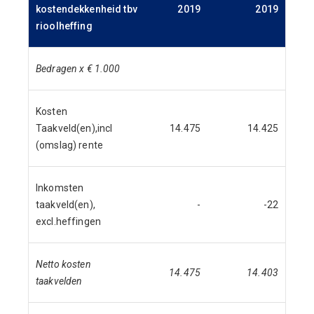
kostendekkenheid tbv
2019
2019
rioolheffing
Bedragen x € 1.000
Kosten
Taakveld(en),incl
14.475
14.425
(omslag) rente
Inkomsten
taakveld(en),
-
-22
excl.heffingen
Netto kosten
14.475
14.403
taakvelden