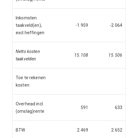
Inkomsten
taakveld(en),
-1.959
-2.064
excl.heffingen
Netto kosten
15.108
15.506
taakvelden
Toe te rekenen
kosten:
Overhead incl.
591
633
(omslag)rente
BTW
2.469
2.652