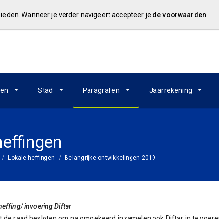
 bieden. Wanneer je verder navigeert accepteer je
de voorwaarden
ken
Stad
Paragrafen
Jaarrekening
heffingen
Lokale heffingen
Belangrijke ontwikkelingen 2019
effing/ invoering Diftar
t de raad besloten om na omgekeerd inzamelen ook Diftar in te voeren