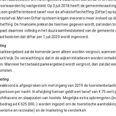
oorwaarden bij vastgesteld. Op 3 juli 2018 heeft de gemeenteraad in
 een gedifferentieerd tarief voor de afvalstoffenheffing (Diftar) op
restafval. Met een Diftar-systeem krijgen inwoners meer invloed op 
heffing. De financiële prikkel die hiermee gegeven wordt, zal leiden t
n past daarmee volledig in het duurzaamheidsbeleid van de gemeent
 besloten dat diftar per 1 juli 2020 wordt ingevoerd.
ting
parkeergebied zal de komende jaren alleen worden vergroot, wanneer 
urt/wijk. De verwachting is dat in de wijken initiatieven worden ontwi
n. Wanneer het betaald parkeergebied wordt vergroot, dan zal dat ee
komsten.
asting
tieakkoord is afgesproken om met ingang van 2019 de toeristenbelastin
r persoon per nacht. In afwijking hiervan geldt een tarief van € 75 cent
chthavens en slaapzalen van hostels. Mogelijke extra opbrengsten (b
drag ad € 625.000,-) worden ingezet om de toeristische aantrekking
oerisme en recreatie) en de marketing te versterken.