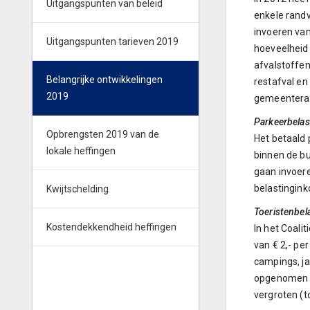
Uitgangspunten van beleid
enkele randv
invoeren van
Uitgangspunten tarieven 2019
hoeveelheid 
afvalstoffen
Belangrijke ontwikkelingen
restafval e
2019
gemeenteraad
Parkeerbelas
Opbrengsten 2019 van de
Het betaald 
lokale heffingen
binnen de bu
gaan invoere
belastingin
Kwijtschelding
Toeristenbel
Kostendekkendheid heffingen
In het Coali
van € 2,- pe
campings, ja
opgenomen be
vergroten (t