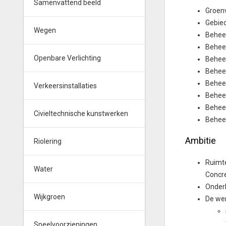
Samenvattend beeld
Groenv
Gebied
Wegen
Beheer
Beheer
Openbare Verlichting
Beheer
Beheer
Beheer
Verkeersinstallaties
Beheer
Behee
Civieltechnische kunstwerken
Beheer
Ambitie
Riolering
Ruimte
Water
Concre
Onderh
Wijkgroen
De wen
Speelvoorzieningen