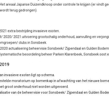
Het areaal Japanse Duizendknoop onder controle te krijgen (er vindt ge
wordt terug gedrongen).
021 extra bestrijding invasieve exoten.
9/ 2020/ 2021 uitvoering grootschalig onderhoud, aanvulling en verjong
omgroepen/ clubs in Sonsbeek.
2020 actualisering beheervisie Sonsbeek/ Zijpendaal en Gulden Bodem
ystematische beoordeling beheer Parken Klarenbeek, Sonsbeek oost e
 2019
n invasieve exoten ligt op schema.
gestelde moratorium op bomenkap in afwachting van het nieuwe bomen
et groot onderhoud niet worden uitgevoerd.
lisatie van de beheervisie voor Sonsbeek/ Zijpendaal en Gulden Bode