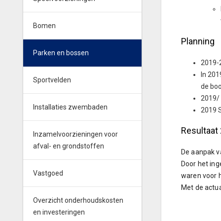
Bomen
Planning
Parken en bossen
2019-2
In 201
Sportvelden
de bo
2019/ 
Installaties zwembaden
2019 S
Resultaat
Inzamelvoorzieningen voor
afval- en grondstoffen
De aanpak va
Door het in
Vastgoed
waren voor h
Met de actua
Overzicht onderhoudskosten
en investeringen