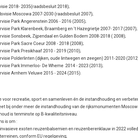
isie 2018- 2035(raadsbesluit 2018);
svisie Moscowa 2007-2030 (raadsbesluit 2007);
visie Park Angerenstein 2006 - 2016 (2005);
visie Park Klarenbeek, Braamberg en 't Hazegrietje 2007- 2017 (2007);
visie Sonsbeek, Zijpendaal en Gulden Bodem 2008-2018 ( 2008);
visie Park Sacre Coeur 2008 - 2018 (2008);
visie Park Presikhaaf 2010 - 2019 (2010);
visie Polderlinten (dijken, oude lintwegen en zeegen) 2011-2020 (2012
rvisie Park Immerloo- De Wheme 2014 - 2023 (2013);
visie Arnhem Veluwe 2015 - 2024 (2015).
 voor recreatie, sport en samenleven én de instandhouding en verbete
et bij onder meer de instandhouding van de rijksmonumenten Moscow
oud is tenminste op B-kwaliteitsniveau.
s is om :
invasieve exoten reuzenbalsemien en reuzenberenklauw in 2022 volled
terreinen, conform EU regelgeving;