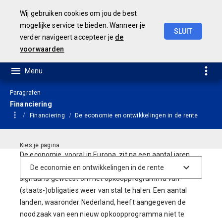
Wij gebruiken cookies om jou de best
mogelijke service te bieden. Wanneer je
SLUIT
verder navigeert accepteer je
de
JAARSTUKKEN 2019
voorwaarden
Paragrafen
Financiering
Financiering
De economie en ontwikkelingen in de rente
De economie, vooral in Europa, zit na een aantal jaren
van voorspoed weer in een dip wat voor de ECB het
signaal is geweest om het opkoopprogramma van
(staats-)obligaties weer van stal te halen. Een aantal
landen, waaronder Nederland, heeft aangegeven de
noodzaak van een nieuw opkoopprogramma niet te