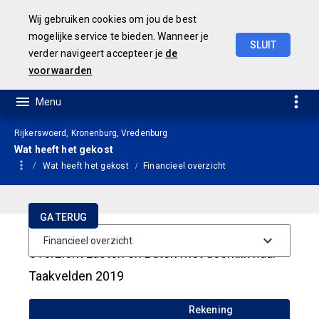
Wij gebruiken cookies om jou de best
mogelijke service te bieden. Wanneer je
SLUIT
verder navigeert accepteer je
de
JAARSTUKKEN 2019
voorwaarden
Rijkerswoerd, Kronenburg, Vredenburg
Wat heeft het gekost
Wat heeft het gekost
Financieel overzicht
GA TERUG
Overzicht Lasten en Baten met doorklik naar
Taakvelden 2019
Rekening
Begro