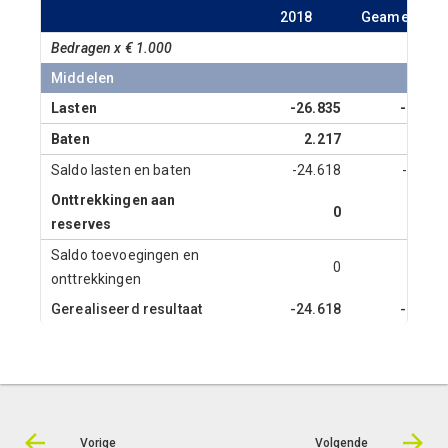
2018
Geamendee
Bedragen x € 1.000
Middelen
Lasten
-26.835
-27.45
Baten
2.217
2.10
Saldo lasten en baten
-24.618
-25.35
Onttrekkingen aan
0
reserves
Saldo toevoegingen en
0
onttrekkingen
Gerealiseerd resultaat
-24.618
-25.35
Vorige
Volgende