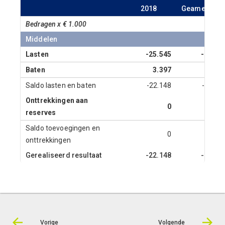
2018
Geamendee
Bedragen x € 1.000
Middelen
Lasten
-25.545
-21.92
Baten
3.397
2.70
Saldo lasten en baten
-22.148
-19.21
Onttrekkingen aan
0
reserves
Saldo toevoegingen en
0
onttrekkingen
Gerealiseerd resultaat
-22.148
-19.21
Vorige
Volgende