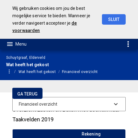
Wij gebruiken cookies om jou de best
mogelijke service te bieden. Wanneer je
SLUIT
verder navigeert accepteer je
de
JAARSTUKKEN 2019
voorwaarden
Schuytgraaf, Elderveld
Wat heeft het gekost
Wat heeft het gekost
Financieel overzicht
GA TERUG
Overzicht Lasten en Baten met doorklik naar
Taakvelden 2019
Rekening
Begro