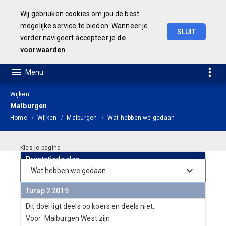
Wij gebruiken cookies om jou de best
mogelijke service te bieden. Wanneer je
SLUIT
verder navigeert accepteer je
de
JAARSTUKKEN 2019
voorwaarden
Wijken
Malburgen
Home
Wijken
Malburgen
Wat hebben we gedaan
Prestatiedoelen
Vergroten gevoel van sociale en fysieke veiligheid
Turap 2 2019
Dit doel ligt deels op koers en deels niet:
Voor Malburgen West zijn